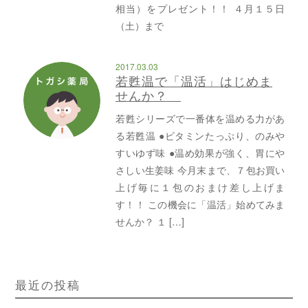
相当）をプレゼント！！ ４月１５日
（土）まで
2017.03.03
若甦温で「温活」はじめま
せんか？
若甦シリーズで一番体を温める力があ
る若甦温 ●ビタミンたっぷり、のみや
すいゆず味 ●温め効果が強く、胃にや
さしい生姜味 今月末まで、７包お買い
上げ毎に１包のおまけ差し上げま
す！！ この機会に「温活」始めてみま
せんか？ １ […]
最近の投稿