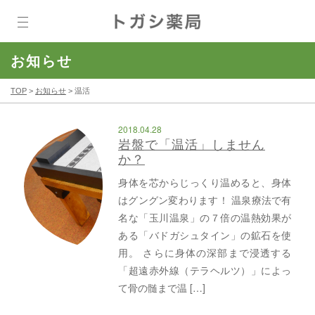
お知らせ
TOP
>
お知らせ
>
温活
2018.04.28
岩盤で「温活」しません
か？
身体を芯からじっくり温めると、身体
はグングン変わります！ 温泉療法で有
名な「玉川温泉」の７倍の温熱効果が
ある「バドガシュタイン」の鉱石を使
用。 さらに身体の深部まで浸透する
「超遠赤外線（テラヘルツ）」によっ
て骨の髄まで温 […]