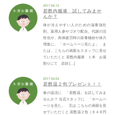
2017.04.13
若甦内服液 試してみませ
んか？
体が冷えやすい人のための滋養強壮
剤。薬用人参やゴオウ配合。代謝の活
性化や、肉体疲労時の栄養補給や体力
増進に。 「ホームページ見たよ」 ま
たは、こちらの画面をスタッフに見せ
ていただくと 若甦内服液 １本 お湯
割りにて 店頭 […]
2017.04.03
若甦温２包プレゼント！！
春の温活に 「若甦温」を試してみま
せんか？ 当店スタッフに 「ホームペ
ージを見た」 又は こちらの画面を見
せていただくと 若甦温２包（６４８円